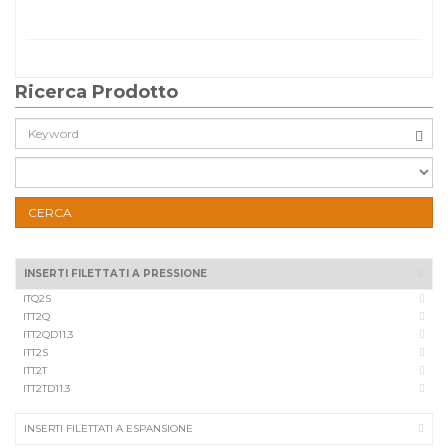
Ricerca Prodotto
Cerca:
CERCA
INSERTI FILETTATI A PRESSIONE
ITQ2S
ITT2Q
ITT2QD11.3
ITT2S
ITT2T
ITT2TD11.3
INSERTI FILETTATI A ESPANSIONE