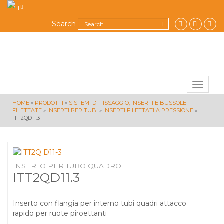
Search
Toggle
navigat
HOME
»
PRODOTTI
»
SISTEMI DI FISSAGGIO, INSERTI E BUSSOLE
FILETTATE
»
INSERTI PER TUBI
»
INSERTI FILETTATI A PRESSIONE
»
ITT2QD11.3
INSERTO PER TUBO QUADRO
ITT2QD11.3
Inserto con flangia per interno tubi quadri attacco
rapido per ruote piroettanti