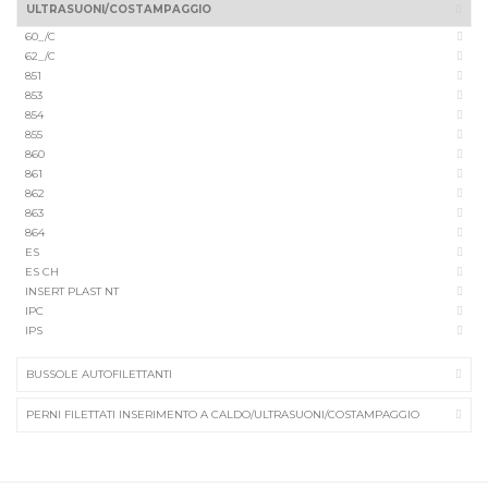
ULTRASUONI/COSTAMPAGGIO
60_/C
62_/C
851
853
854
855
860
861
862
863
864
ES
ES CH
INSERT PLAST NT
IPC
IPS
BUSSOLE AUTOFILETTANTI
PERNI FILETTATI INSERIMENTO A CALDO/ULTRASUONI/COSTAMPAGGIO