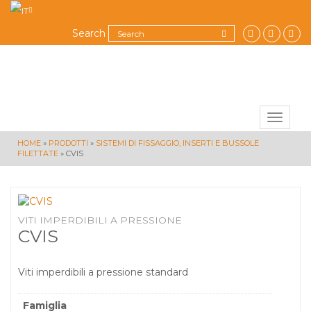
Search
Toggle
navigat
HOME
»
PRODOTTI
»
SISTEMI DI FISSAGGIO, INSERTI E BUSSOLE
FILETTATE
»
CVIS
VITI IMPERDIBILI A PRESSIONE
CVIS
Viti imperdibili a pressione standard
Famiglia