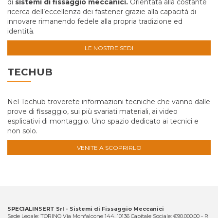
di
sistemi di fissaggio meccanici.
Orientata alla costante
ricerca dell’eccellenza dei fastener grazie alla capacità di
innovare rimanendo fedele alla propria tradizione ed
identità.
LE NOSTRE SEDI
TECHUB
Nel Techub troverete informazioni tecniche che vanno dalle
prove di fissaggio, sui più svariati materiali, ai video
esplicativi di montaggio. Uno spazio dedicato ai tecnici e
non solo.
VENITE A SCOPRIRLO
SPECIALINSERT Srl - Sistemi di Fissaggio Meccanici
Sede Legale: TORINO Via Monfalcone 144, 10136 Capitale Sociale: €90.000,00 - RI